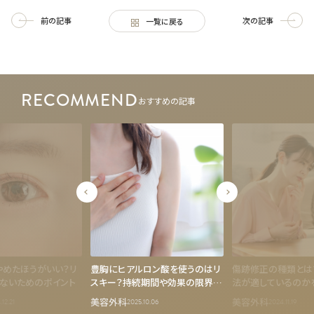
前の記事
次の記事
一覧に戻る
RECOMMEND
おすすめの記事
やめたほうがいい？リ
豊胸にヒアルロン酸を使うのはリ
傷跡修正の種類とは
ないためのポイント
スキー？持続期間や効果の限界・
法が適しているのか
注意点
美容外科
美容外科
12.21
2025.10.06
2024.11.19