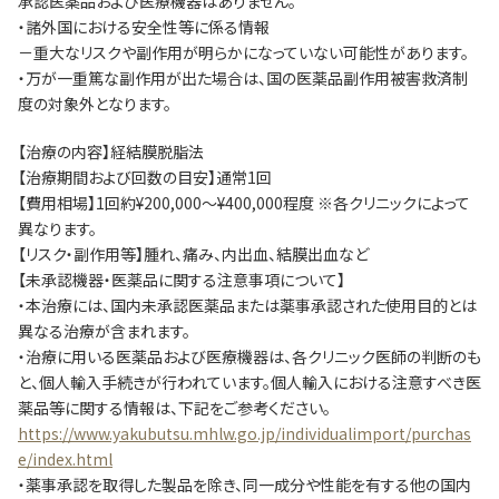
承認医薬品および医療機器はありません。
・諸外国における安全性等に係る情報
－重大なリスクや副作用が明らかになっていない可能性があります。
・万が一重篤な副作用が出た場合は、国の医薬品副作用被害救済制
度の対象外となります。
【治療の内容】経結膜脱脂法
【治療期間および回数の目安】通常1回
【費用相場】1回約¥200,000～¥400,000程度 ※各クリニックによって
異なります。
【リスク・副作用等】腫れ、痛み、内出血、結膜出血など
【未承認機器・医薬品に関する注意事項について】
・本治療には、国内未承認医薬品または薬事承認された使用目的とは
異なる治療が含まれます。
・治療に用いる医薬品および医療機器は、各クリニック医師の判断のも
と、個人輸入手続きが行われています。個人輸入における注意すべき医
薬品等に関する情報は、下記をご参考ください。
https://www.yakubutsu.mhlw.go.jp/individualimport/purchas
e/index.html
・薬事承認を取得した製品を除き、同一成分や性能を有する他の国内