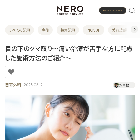
FOR DOCTORS
すべての記事
産後
特集記事
PICK UP
美容皮膚科
目の下のクマ取り～痛い治療が苦手な方に配慮
した施術方法のご紹介～
美容外科
2025.06.12
安達 健一