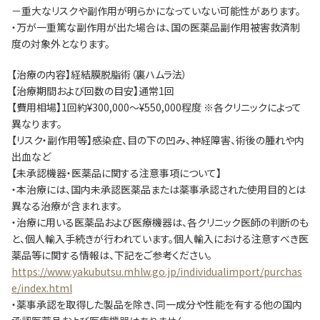
－重大なリスクや副作用が明らかになっていない可能性があります。
・万が一重篤な副作用が出た場合は、国の医薬品副作用被害救済制
度の対象外となります。
【治療の内容】経結膜脱脂術（裏ハムラ法）
【治療期間および回数の目安】通常1回
【費用相場】1回約¥300,000～¥550,000程度 ※各クリニックによって
異なります。
【リスク・副作用等】感染症、目の下の凹み、神経障害、術後の腫れや内
出血など
【未承認機器・医薬品に関する注意事項について】
・本治療には、国内未承認医薬品または薬事承認された使用目的とは
異なる治療が含まれます。
・治療に用いる医薬品および医療機器は、各クリニック医師の判断のも
と、個人輸入手続きが行われています。個人輸入における注意すべき医
薬品等に関する情報は、下記をご参考ください。
https://www.yakubutsu.mhlw.go.jp/individualimport/purchas
e/index.html
・薬事承認を取得した製品を除き、同一成分や性能を有する他の国内