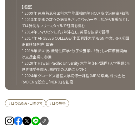
【経歴】
* 2009年 東京慈恵会医科大学附属柏病院 HCU（高度治療室）勤務
* 2013年 関東の数々の病院をバックパッカーをしながら看護師とし
ては異例なフリースタイルで研鑽を積む
* 2014年 フィリピンに約2年滞在し、英語を独学で習得
* 2017年 ANGELES COLLEGE（米国看護大学）BSN 卒業、RN（米国
正看護師免許）取得
* 2019年 帰国後、機能性医学・分子栄養学に特化した医療機関向
け支援企業に参画
* 2020年 Hawaii Pacific University 大学院（FNP課程）入学準備（※
世界情勢を鑑み、国内での活動にシフト）
* 2024年 グロービス経営大学院修士課程（MBA）卒業。株式会社
RADIENを設立し「NERO」を創設
# 目のたるみ・目のクマ
# 目の施術