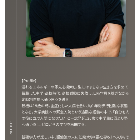
【Profile】
溢れるエネルギーの矛先を模索し、型にはまらない生き方を求めて
葛藤した中学・高校時代。高校受験に失敗し、自ら学費を稼ぎながら
定時制高校へ通う日々を送る。
転機は19歳の時。重症化した大病を患い、約1年間歩行困難な状態
となる。大学病院への緊急入院という過酷な経験の中で、「自分も人
の役に立つ人間になりたい」と一念発起。20歳で中学生に混じり塾
EDITOR
へ通い直し、ゼロからの学びを再開する。
基礎学力が乏しい中、猛勉強の末に短期大学（福祉専攻）へ入学。そ