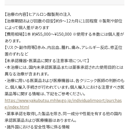
【治療の内容】ヒアルロン酸製剤の注入
【治療期間および回数の目安】約9～12カ月に１回程度 ※製剤や部位
によって個人差があります
【費用相場】1本 約¥55,000～¥150,000 ※使用する本数には個人差が
あります。
【リスク・副作用等】赤み、内出血、腫れ、痛み、アレルギー反応、修正位
置のずれなど
【未承認機器・医薬品に関する注意事項について】
・本治療には、国内未承認医薬品または薬事承認された使用目的とは
異なる治療が含まれます。
・治療に用いる医薬品および医療機器は、各クリニック医師の判断のも
と、個人輸入手続きが行われています。個人輸入における注意すべき医
薬品等に関する情報は、下記をご参考ください。
https://www.yakubutsu.mhlw.go.jp/individualimport/purchas
e/index.html
・薬事承認を取得した製品を除き、同一成分や性能を有する他の国内
承認医薬品および医療機器はありません。
・諸外国における安全性等に係る情報