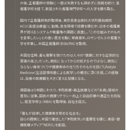
の後、正看護師の受験に一度は失敗するも諦めずに挑戦を続け、准
看護学校を経て、新設された看護専門学校への入学を勝ち取る。
国内で正看護師免許取得後、東京慈恵会医科大学附属柏病院
HCU（高度治療室）に勤務。救急現場で研鑽を積む中、日本の看護業
界が抱えるシステムや裁量権の課題に直面し、「この仕組みそのもの
を変革したい」との強い意志を胸に単身渡米。ロサンゼルスの看護大
学を卒業し、米国正看護師（BSN/RN）を取得。
米国在住時、最も衝撃を受けたのは人々の「健康に対する圧倒的な
意識の高さ」だった。病気になってから対処するのではなく、病気に
ならない身体づくりや健康寿命の在り方そのものを説く「Lifestyle
Medicine（生活習慣改善による医学）」の概念に深く共感。この経験
は、自身の医療観を大きく変える契機となる。
帰国後は5年間にわたり、予防医療・再生医療などの「未病」領域の
普及に従事。国民の健康リテラシー向上と自由診療の適正化を目指
し、経営学修士（MBA）を取得後、自社を設立。
「誰もが自律した健康美を育める社会を」
自らの闘病と、米国で確信した「予防医学」の重要性を礎に、美容・健
康医療メディア「NERO」を創設。