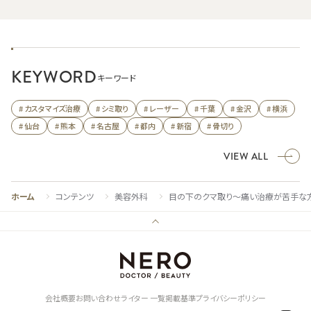
KEYWORD
キーワード
# カスタマイズ治療
# シミ取り
# レーザー
# 千葉
# 金沢
# 横浜
# 仙台
# 熊本
# 名古屋
# 都内
# 新宿
# 骨切り
VIEW ALL
ホーム
コンテンツ
美容外科
目の下のクマ取り～痛い治療が苦手な
会社概要
お問い合わせ
ライター 一覧
掲載基準
プライバシーポリシー