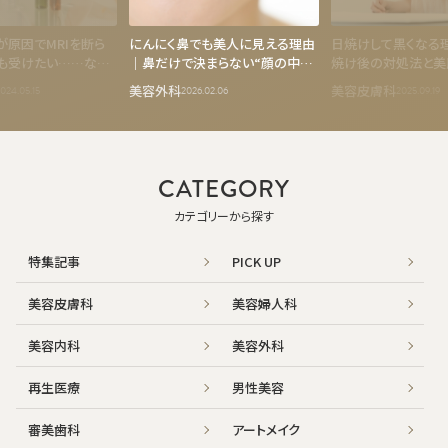
が原因でMRIを断ら
にんにく鼻でも美人に見える理由
日焼けして黒くなる
も受けたい……なら
｜鼻だけで決まらない“顔の中心
焼け後の対処法と美
バランス”
美容外科
美容皮膚科
024.05.15
2026.02.06
2025.09.19
CATEGORY
カテゴリーから探す
特集記事
PICK UP
美容皮膚科
美容婦人科
美容内科
美容外科
再生医療
男性美容
審美歯科
アートメイク