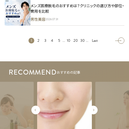
メンズ医療脱毛のおすすめは？クリニックの選び方や部位・
費用を比較
男性美容
2026.07.31
...
...
1
2
3
4
5
10
20
30
Last
RECOMMEND
おすすめの記事