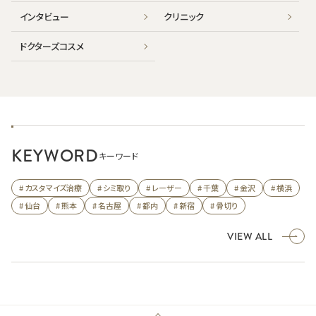
インタビュー
クリニック
ドクターズコスメ
KEYWORD
キーワード
# カスタマイズ治療
# シミ取り
# レーザー
# 千葉
# 金沢
# 横浜
# 仙台
# 熊本
# 名古屋
# 都内
# 新宿
# 骨切り
VIEW ALL