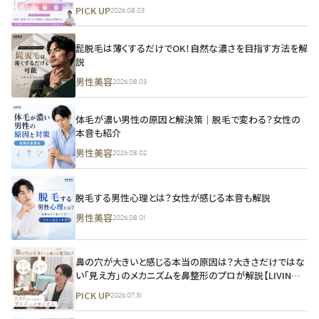
クリニック監修
PICK UP
2026.08.03
髭脱毛は薄くするだけでOK！自然な濃さを目指す方法を解
説
男性美容
2026.08.03
体毛が濃い男性の原因と解決策｜脱毛で変わる？女性の
本音も紹介
男性美容
2026.08.02
脱毛する男性心理とは？女性が感じる本音も解説
男性美容
2026.08.01
鼻の穴が大きいと感じる本当の原因は？大きさだけではな
い「見え方」のメカニズムを鼻整形のプロが解説【LIVIN
CLINIC監修】
PICK UP
2026.07.31