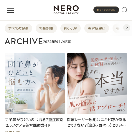
FOR DOCTORS
すべての記事
特集記事
PICK UP
美容皮膚科
美容婦人
ARCHIVE
2024年9月の記事
団子鼻がひどいのは治る？重症度別
医療レーザー脱毛はニキビ跡がある
セルフケア＆美容医療ガイド
とできない？【金沢・野々市】とりい皮
膚科クリニックのレーザー脱毛で長