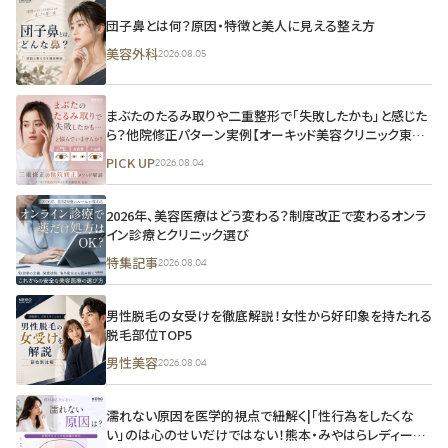
団子鼻とは何？原因・特徴と美人に見える整え方
美容外科
2026.08.05
まぶたのたるみ取りや二重整形で「失敗したかも」と感じた
ら？他院修正パターン実例【オーキッド美容クリニック東京
御徒町】
PICK UP
2026.08.04
2026年、美容医療はどう変わる？制度改正で変わるオンラ
イン診療とクリニック選び
特集記事
2026.08.04
男性脱毛の女受けを徹底解説！女性から好印象を持たれる
脱毛部位TOP5
男性美容
2026.08.04
濡れない原因を医学的視点で紐解く|「性行為をしたくな
い」のは心のせいだけではない！熊本・みやはらレディース