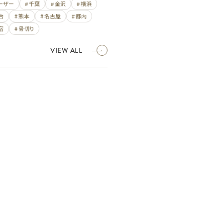
レーザー
# 千葉
# 金沢
# 横浜
台
# 熊本
# 名古屋
# 都内
宿
# 骨切り
VIEW ALL