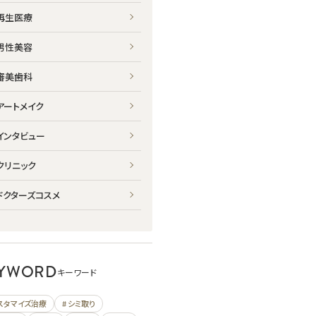
再生医療
男性美容
審美歯科
アートメイク
インタビュー
クリニック
ドクターズコスメ
YWORD
キーワード
カスタマイズ治療
# シミ取り