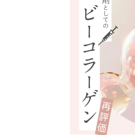
プレジャー」
男性のナイトコンプレックスと
フェムケアで注目される
使わないと膣
向き合うには？世界の対処法
期のデリケートゾーンの
クスレス」の
や医療の選択肢
化。“注入系”ケアがQO
8
2025.09.06
2026.07.22
特集記事
特集記事
生活とオナニ
える理由