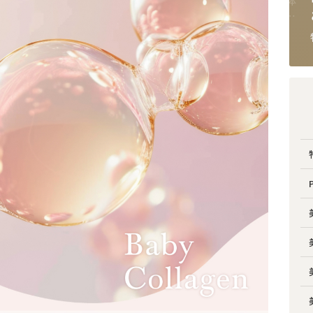
更年
【美容医療情報サイトの歴史】
ビタミンCとビタミンC誘導体
変
美容医療情報を探すための
って何が違うの？意外と知ら
Lを変
媒体の特徴とは？
ない成分の秘密や効果を徹
2024.12.04
2025.01.15
特集記事
特集記事
底解説。おすすめのコスメ・使
用方法も紹介！