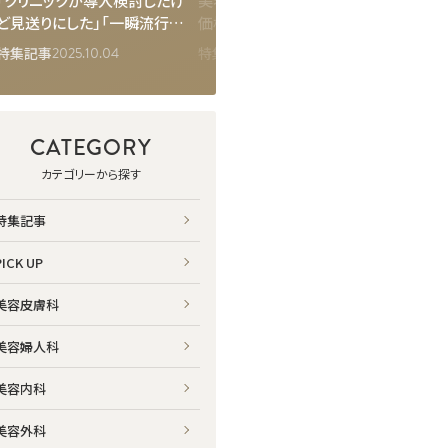
「クリニックが導入検討したけ
美容医療の隠れコストとは？
“クリ
ど見送りにした」「一瞬流行っ
価格以外で知っておくべきこ
ランド
たけど一瞬で消えた」治療
と
完全ナ
2025.10.04
2025.02.17
特集記事
特集記事
特集記
は？テストで導入見送りにな
入でき
った治療とその代わりにおす
とめ
すめの最新施術
CATEGORY
カテゴリーから探す
特集記事
PICK UP
美容皮膚科
美容婦人科
美容内科
美容外科