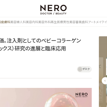
容皮膚科
美容婦人科
美容内科
美容外科
再生医療
男性美容
審美歯科
アートメイク
イ
価。注入剤としてのベビーコラーゲン
リックス）研究の進展と臨床応用
デスク