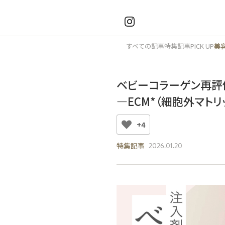
すべての記事
特集記事
PICK UP
美
ベビーコラーゲン再評
―ECM*（細胞外マト
+4
特集記事
2026.01.20