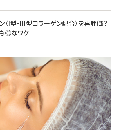
（I型・III型コラーゲン配合）を再評価？
も◎なワケ