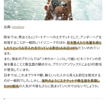
出典：
pixabay
欧米では、男女ともにパートナーへのエチケットとして、アンダーヘアを
処理することが一般的。ハイジニーナのほか、
形を整えたり毛量を減ら
したりというお手入れを行っている割合はほぼ100％
だといわれてい
ます。
また、南米のブラジルでは「リオのカーニバル」で細いビキニラインの衣
装を着ることと衛生面の観点から、ブラジリアンワックスによるVIO脱毛
が普及しています。
日本では、これまでワキや脚、腕といった人から見える部位を脱毛する
のが一般的でした。しかし、
海外のようにエチケットや衛生面を意識し
たVIO脱毛
の人気が今後もさらに高まっていくのではないでしょうか。