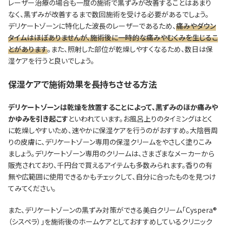
レーザー治療の場合も一度の施術で黒ずみが改善することはあまり
なく、黒ずみが改善するまで数回施術を受ける必要があるでしょう。
デリケートゾーンに特化した波長のレーザーであるため、
痛みやダウン
タイムはほぼありませんが、施術後に一時的な痛みやむくみを生じるこ
とがあります
。また、照射した部位が乾燥しやすくなるため、数日は保
湿ケアを行うと良いでしょう。
保湿ケアで施術効果を長持ちさせる方法
デリケートゾーンは乾燥を放置することによって、黒ずみのほか痛みや
かゆみを引き起こす
といわれています。お風呂上りのタイミングはとく
に乾燥しやすいため、速やかに保湿ケアを行うのがおすすめ。大陰唇周
りの皮膚に、デリケートゾーン専用の保湿クリームをやさしく塗りこみ
ましょう。デリケートゾーン専用のクリームは、さまざまなメーカーから
販売されており、千円台で買えるアイテムも多数みられます。香りの有
無や広範囲に使用できるかもチェックして、自分に合ったものを見つけ
てみてください。
また、デリケートゾーンの黒ずみ対策ができる美白クリーム「Cyspera®
（シスペラ）」を施術後のホームケアとしておすすめしているクリニック