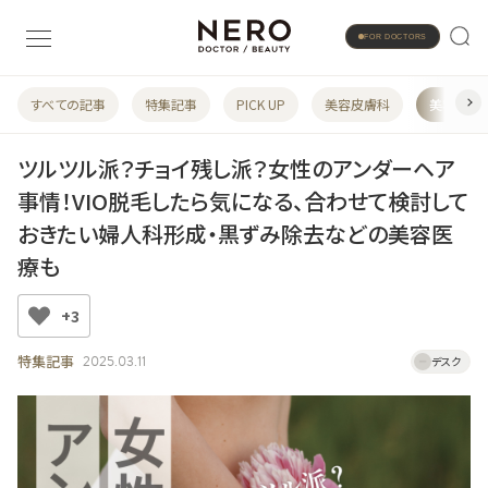
FOR DOCTORS
すべての記事
特集記事
PICK UP
美容皮膚科
美容婦人
ツルツル派？チョイ残し派？女性のアンダーヘア
事情！VIO脱毛したら気になる、合わせて検討して
おきたい婦人科形成・黒ずみ除去などの美容医
療も
+3
特集記事
2025.03.11
デスク