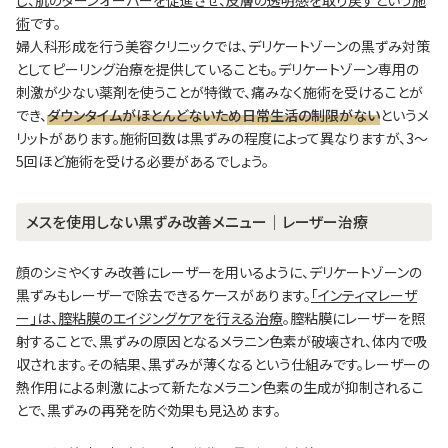
し、肌のターンオーバーを促進させ、皮膚の透明感を取り戻すという施
術
です。
婦人科形成を行う美容クリニックでは、デリケートゾーンの黒ずみ対策
としてピーリング治療を提供していることも。デリケートゾーン専用の
刺激が少ない薬剤を使うことが特徴で、痛みなく施術を受けることが
でき、
ダウンタイムがほとんどないため日常生活の制限がない
というメ
リットがあります。施術回数は黒ずみの程度によって異なりますが、3～
5回ほど施術を受ける必要があるでしょう。
メスを使用しない黒ずみ改善メニュー│レーザー治療
顔のシミやくすみ改善にレーザーを用いるように、デリケートゾーンの
黒ずみもレーザーで除去できるケースがあります。
「インティマレーザ
ー」は、膣粘膜のエイジングケアを行える治療
。膣粘膜にレーザーを照
射することで、黒ずみの原因となるメラニン色素が破壊され、体内で吸
収されます。その結果、黒ずみが薄くなるという仕組みです。レーザーの
熱作用による刺激によって新たなメラニン色素の生成が抑制されるこ
とで、黒ずみの再発を防ぐ効果も見込めます。