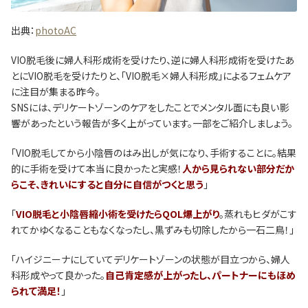
出典：
photoAC
VIO脱毛後に婦人科形成術を受けたり、逆に婦人科形成術を受けたあ
とにVIO脱毛を受けたりと、「VIO脱毛×婦人科形成」によるフェムケア
に注目が集まる昨今。
SNSには、デリケートゾーンのケアをしたことでメンタル面にも良い影
響があったという報告が多く上がっています。一部をご紹介しましょう。
「VIO脱毛してから小陰唇のはみ出しが気になり、手術することに。結果
的に手術を受けて本当に良かったと実感！
人から見られない部分だか
らこそ、きれいにすると自分に自信がつくと思う
」
「
VIO脱毛と小陰唇縮小術を受けたらQOL爆上がり
。蒸れもヒダがこす
れてかゆくなることもなくなったし、黒ずみも切除したから一石二鳥！」
「ハイジニーナにしていてデリケートゾーンの状態が目立つから、婦人
科形成やって良かった。
自己肯定感が上がったし、パートナーにもほめ
られて満足！
」