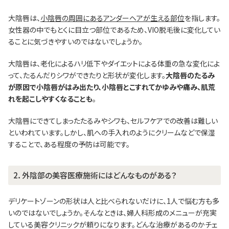
大陰唇は、
小陰唇の周囲にあるアンダーヘアが生える部位
を指します。
女性器の中でもとくに目立つ部位であるため、VIO脱毛後に変化してい
ることに気づきやすいのではないでしょうか。
大陰唇は、老化によるハリ低下やダイエットによる体重の急な変化によ
って、たるんだりシワができたりと形状が変化します。
大陰唇のたるみ
が原因で小陰唇がはみ出たり、小陰唇とこすれてかゆみや痛み、肌荒
れを起こしやすくなることも
。
大陰唇にできてしまったたるみやシワも、セルフケアでの改善は難しい
といわれています。しかし、肌への手入れのようにクリームなどで保湿
することで、ある程度の予防は可能です。
2．外陰部の美容医療施術にはどんなものがある？
デリケートゾーンの形状は人と比べられないだけに、1人で悩む方も多
いのではないでしょうか。そんなときは、婦人科形成のメニューが充実
している美容クリニックが頼りになります。どんな治療があるのかチェ