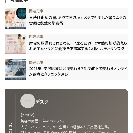
日焼け止めの量、足りてる？UVカメラで判明した塗りムラの
実態と鉄壁の塗布術
産後の尿漏れじわじわに―“座るだけ”で骨盤底筋が鍛えら
れるエムセラ×栄養療法を提案する【大阪・ルティランスクリ
ニック】
2026年、美容医療はどう変わる？制度改正で変わるオンライ
ン診療とクリニック選び
デスク
【profile】
美容医療歴20年のベテラン。
EDITOR
大手アパレル、ベンチャー企業での経験&大手出版社勤務。
関わってきた医院数約500施設。開業立ち上げのお手伝いは8院→