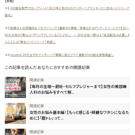
【参考】
※1
VIO脱毛専門サロン プリート「2023年人気のVIOアンダーヘアランキング、1位はハイジニーナ
脱毛」
※2
医療法人社団風林会 リゼクリニック「【最新VIO事情／多様化するデリケートゾーンケア】20～
40代女性の7割以上「デリゾケアしている（72.2％）」 ～ 20代女性：7割以上「妊活脱毛は必要」、4
人に1人は「無毛（ハイジニーナ）希望」」
※3
mismos「20代女子のアンダーヘア事情に変化アリ!? 最新のVIO脱毛実態調査！」
この記事を読んだあなたにおすすめの関連記事
【毎月の生理～避妊・セルフプレジャーまで】女性の美容婦
人科のお悩みをすべて解...
女性のお悩み基本編！【もっと感じる・綺麗なワタシになるた
めに】「膣トレ」って...