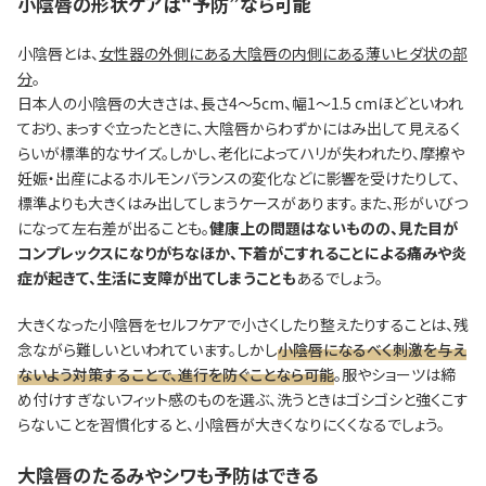
小陰唇の形状ケアは“予防”なら可能
小陰唇とは、
女性器の外側にある大陰唇の内側にある薄いヒダ状の部
分
。
日本人の小陰唇の大きさは、長さ4～5cm、幅1～1.5 cmほどといわれ
ており、まっすぐ立ったときに、大陰唇からわずかにはみ出して見えるく
らいが標準的なサイズ。しかし、老化によってハリが失われたり、摩擦や
妊娠・出産によるホルモンバランスの変化などに影響を受けたりして、
標準よりも大きくはみ出してしまうケースがあります。また、形がいびつ
になって左右差が出ることも。
健康上の問題はないものの、見た目が
コンプレックスになりがちなほか、下着がこすれることによる痛みや炎
症が起きて、生活に支障が出てしまうことも
あるでしょう。
大きくなった小陰唇をセルフケアで小さくしたり整えたりすることは、残
念ながら難しいといわれています。しかし
小陰唇になるべく刺激を与え
ないよう対策することで、進行を防ぐことなら可能
。服やショーツは締
め付けすぎないフィット感のものを選ぶ、洗うときはゴシゴシと強くこす
らないことを習慣化すると、小陰唇が大きくなりにくくなるでしょう。
大陰唇のたるみやシワも予防はできる