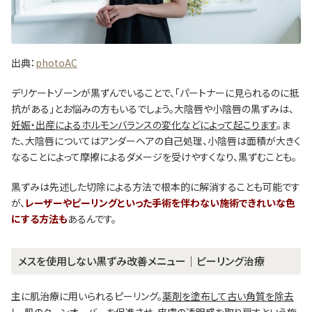
出典：
photoAC
デリケートゾーンが黒ずんでいることで、「パートナーに見られるのに抵
抗がある」とお悩みの方もいるでしょう。大陰唇や小陰唇の黒ずみは、
妊娠・出産によるホルモンバランスの変化などによって起こります
。ま
た、大陰唇についてはアンダーヘアの自己処理、小陰唇は面積が大きく
なることによって摩擦によるダメージを受けやすくなり、黒ずむことも。
黒ずみは先述した切除による方法で根本的に解消することも可能です
が、
レーザーやピーリングといった手術を伴わない施術できれいな色
にする方法も
あるんです。
メスを使用しない黒ずみ改善メニュー│ピーリング治療
主に肌治療に用いられるピーリング。
薬剤を塗布して古い角質を除去