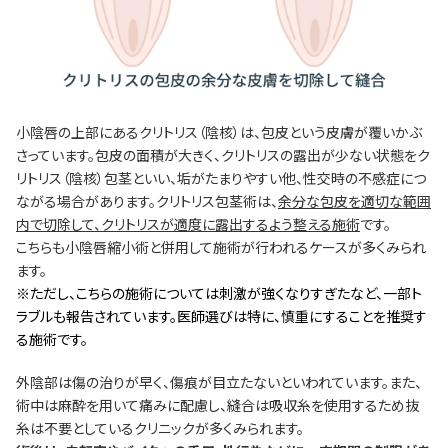
小陰唇の上部にあるクリトリス（陰核）は、包皮という皮膚が覆いかぶ
さっています。包皮の面積が大きく、クリトリスの露出が少ない状態をク
リトリス（陰核）包茎といい、垢がたまりやすい他、性交時の不感症につ
ながる場合があります。クリトリス包茎術は、
余分な包皮を適切な範囲
内で切除して、クリトリスが適度に露出するよう整える施術
です。
こちらも小陰唇縮小術と併用して施術が行われるケースが多くみられ
ます。
※ただし、こちらの施術については刺激が強くなりすぎたなど、一部ト
ラブルも報告されています。医師選びは特に、慎重にすることを推奨す
る施術です。
外陰部は傷の治りが早く、傷痕が目立たないといわれています。また、
術中は麻酔を用いて痛みに配慮し、縫合は吸収糸を使用するため抜
糸は不要としているクリニックが多くみられます。