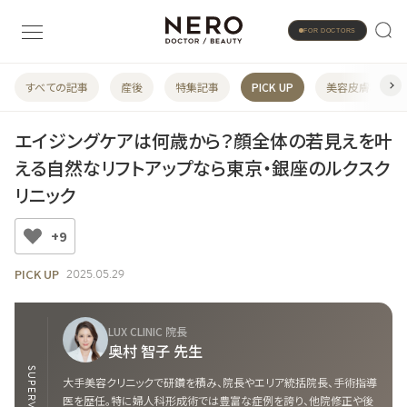
FOR DOCTORS
すべての記事
産後
特集記事
PICK UP
美容皮膚科
エイジングケアは何歳から？顔全体の若見えを叶
える自然なリフトアップなら東京・銀座のルクスク
リニック
+9
PICK UP
2025.05.29
LUX CLINIC 院長
奥村 智子 先生
SUPERVISOR
大手美容クリニックで研鑽を積み、院長やエリア統括院長、手術指導
医を歴任。特に婦人科形成術では豊富な症例を誇り、他院修正や後