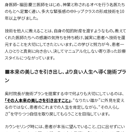
身医師・福田 慶三医師をはじめ、神業と称されるオペを行う名医たち
のもとへ足繁く通い、多大な緊張感の中トップクラスの形成技術を10
年以上学びました。
技術を他人に教えることは、自身の知的財産を渡すようなもの。教えて
くれた医師たちへの感謝の気持ちを持ち続け、誠実に患者へ技術を還
元することを大切にしてきたといいます。この学びと努力が今、患者一
人ひとりと真剣に向き合い、決してマニュアル化しない寄り添った診療
スタイルにつながっています。
■本来の美しさを引き出し、より良い人生へ導く施術プラ
ン
奥村院長が施術プランを提案する中で何よりも大切にしているのは、
「その人本来の美しさを引き出すこと」
。“なりたい誰か”に外見を変え
るのではなく、患者のこれまでの人生を肯定しながら、“その人らし
さ”を守りつつ自信を取り戻してもらうことを目指しています。
カウンセリング時には、患者が本当に望んでいること、口に出せずにい