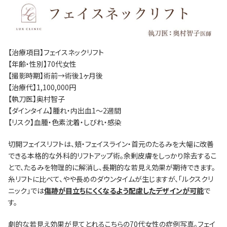
【治療項目】フェイスネックリフト
【年齢・性別】70代女性
【撮影時期】術前→術後1ヶ月後
【治療代】1,100,000円
【執刀医】奥村智子
【ダインタイム】腫れ・内出血1〜2週間
【リスク】血腫・色素沈着・しびれ・感染
切開フェイスリフトは、頬・フェイスライン・首元のたるみを大幅に改善
できる本格的な外科的リフトアップ術。余剰皮膚をしっかり除去するこ
とで、たるみを物理的に解消し、長期的な若見え効果が期待できます。
糸リフトに比べて、やや長めのダウンタイムが生じますが、「ルクスクリ
ニック」では
傷跡が目立ちにくくなるよう配慮したデザインが可能
で
す。
劇的な若見え効果が見てとれるこちらの70代女性の症例写真。フェイ