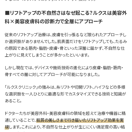
■リフトアップの不自然さはなぜ起こる？ルクスは美容外
科×美容皮膚科の診断力で全層にアプローチ
従来のリフトアップ治療は、皮膚を引っ張るなど限られたアプローチし
か選択肢がありませんでした。肌表面だけをリフトアップしても、たるみ
の原因である筋肉・脂肪・皮膚・骨といった深層に届かず、不自然な仕
上がりに見えてしまうことが多かったといいます。
しかし現在では、デバイスや施術技術の進化により皮膚・脂肪・筋肉・
骨すべての層に対してアプローチが可能になりました。
「ルクスクリニック」の強みは、糸リフトや切開リフト、ハイフなどの多様
な選択肢を一人ひとりに最適な形でカスタマイズできる技術と知識が
あること。
ドクターたちが美容外科・美容皮膚科の領域を超えて治療や機器に精
通していることで、
肌質の美しさまで行き届いたリフトアップ効果を実
現
します。これにより、不自然な仕上がりが生じにくい満足度の高い結