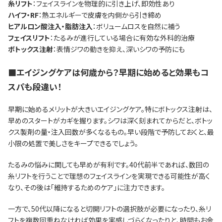
糸リフト
：フェイスラインを物理的に引き上げ、即効性あり
ハイフ・RF
：熱エネルギーで皮膚を内側から引き締め
ヒアルロン酸注入・脂肪注入
：ボリュームロスを自然に補う
フェイスリフト
：たるみが進行している場合に有効な外科的治療
ボトックス注射
：表情ジワの動きを抑え、深いシワの予防にも
■エイジングケアは何歳から？早期に始めると効果もコ
スパも段違い！
早期に始めるメリットが大きいエイジングケア。特にボトックス注射は、
早めのスタートがカギを握ります。シワは深く刻まれてからだと、ボトッ
クス製剤の量・注入回数が多くなるもの。早い段階で予防しておくと、最
小限の処置で美しさをキープできるでしょう。
たるみの悩みに関しても早めが有利です。40代前半であれば、数回の
糸リフトを行うことで理想のフェイスラインを実現できる可能性が高く
なり、その後は「維持するためのケア」に注力できます。
一方で、50代以降になると切開リフトの選択肢が必要になったり、糸リ
フトを複数回重ねなければ効果を実感しづらくなったりと、時間もお金