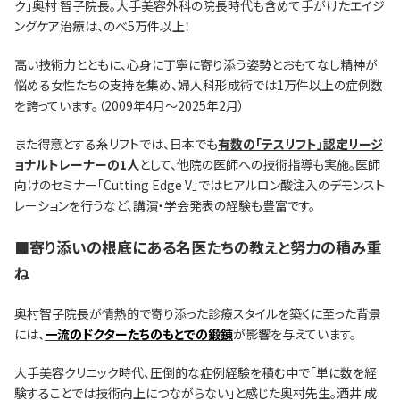
ク」奥村 智子院長。大手美容外科の院長時代も含めて手がけたエイジ
ングケア治療は、のべ5万件以上！
高い技術力とともに、心身に丁寧に寄り添う姿勢とおもてなし精神が
悩める女性たちの支持を集め、婦人科形成術では1万件以上の症例数
を誇っています。（2009年4月〜2025年2月）
また得意とする糸リフトでは、日本でも
有数の「テスリフト」認定リージ
ョナルトレーナーの1人
として、他院の医師への技術指導も実施。医師
向けのセミナー「Cutting Edge V」ではヒアルロン酸注入のデモンスト
レーションを行うなど、講演・学会発表の経験も豊富です。
■寄り添いの根底にある名医たちの教えと努力の積み重
ね
奥村智子院長が情熱的で寄り添った診療スタイルを築くに至った背景
には、
一流のドクターたちのもとでの鍛錬
が影響を与えています。
大手美容クリニック時代、圧倒的な症例経験を積む中で「単に数を経
験することでは技術向上につながらない」と感じた奥村先生。酒井 成