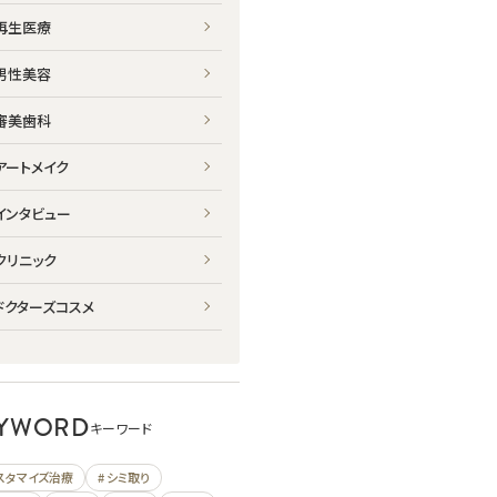
再生医療
男性美容
審美歯科
アートメイク
インタビュー
クリニック
ドクターズコスメ
YWORD
キーワード
カスタマイズ治療
# シミ取り