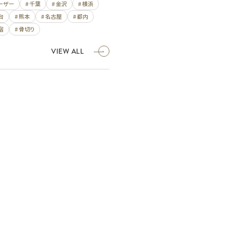
レーザー
# 千葉
# 金沢
# 横浜
台
# 熊本
# 名古屋
# 都内
宿
# 骨切り
VIEW ALL