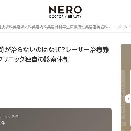
容皮膚科
美容婦人科
美容内科
美容外科
再生医療
男性美容
審美歯科
アートメイク
ビ跡が治らないのはなぜ？レーザー治療難
クリニック独自の診察体制
ニック 院長
先生