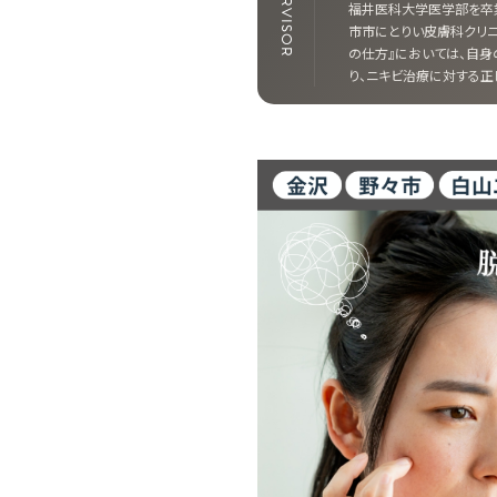
SUPERVISOR
・クマ取り
バンコクでニキビ・ニキビ痕を
シミ取りの成功は正しい
福井医科大学医学部を卒業
ゃない｜失
治療するなら―Bibi Clinicが
が鍵！福岡・久留米総合
市市にとりい皮膚科クリニ
〜50代が
提案する“繰り返さない肌”へ
外科（美容外科・形成外科
の仕方』においては、自身
1
2026.01.21
2025.11.19
PICK UP
PICK UP
”という選択
の最短ルート
容皮膚科）監修
り、ニキビ治療に対する正