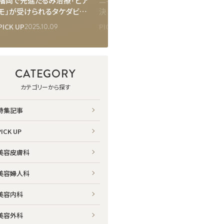
福岡で先進たるみ治療「ピア
ニキビの治し方は「続け方」で
思春期
モ」が受けられるタケダビュ
決まる｜滋賀・ふくなが皮膚
賀・ふ
ーティークリニック！脂肪減少
科に学ぶ“未来に残る診療
が知っ
2025.10.09
2026.06.08
PICK UP
PICK UP
PICK U
と肌の引き締めを同時に叶え
所”のつくり方
る
CATEGORY
カテゴリーから探す
特集記事
PICK UP
美容皮膚科
美容婦人科
美容内科
美容外科