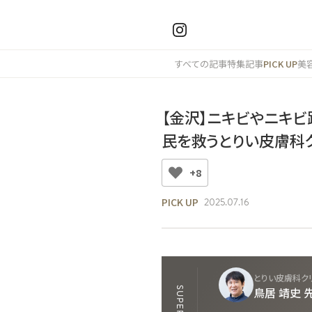
すべての記事
特集記事
PICK UP
美
【金沢】ニキビやニキ
民を救うとりい皮膚科
+8
PICK UP
2025.07.16
とりい皮膚科クリ
鳥居 靖史 