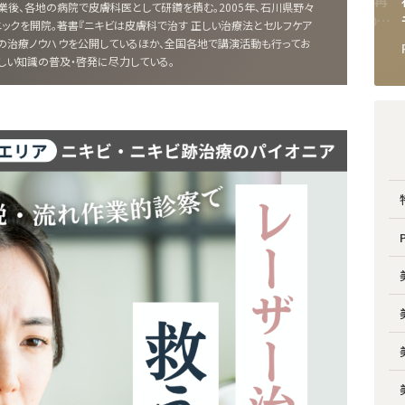
診断
ルフォーとSSROの違いは？
ニキビの治し方は自宅での再
後、各地の病院で皮膚科医として研鑽を積む。2005年、石川県野々
美容
輪郭矯正の名医“骨切り山ち
現性がカギ！最短3ヶ月での実
ックを開院。著書『ニキビは皮膚科で治す 正しい治療法とセルフケア
・美
ゃん”に聞く施術選びの秘訣と
感を目指す滋賀・ふくなが皮
の治療ノウハウを公開しているほか、全国各地で講演活動も行ってお
2025.10.23
2026.03.10
PICK UP
PICK UP
は
膚科の治療方針とは
しい知識の普及・啓発に尽力している。