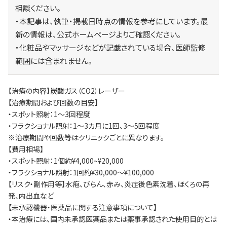
相談ください。
・本記事は、執筆・掲載日時点の情報を参考にしています。最
新の情報は、公式ホームページよりご確認ください。
・化粧品やマッサージなどが記載されている場合、医師監修
範囲には含まれません。
【治療の内容】炭酸ガス（CO2）レーザー
【治療期間および回数の目安】
・スポット照射：1～3回程度
・フラクショナル照射：1～3カ月に1回、3～5回程度
※治療期間や回数等はクリニックごとに異なります。
【費用相場】
・スポット照射：1個約¥4,000~¥20,000
・フラクショナル照射：1回約¥30,000～¥100,000
【リスク・副作用等】水疱、びらん、赤み、炎症後色素沈着、ほくろの再
発、内出血など
【未承認機器・医薬品に関する注意事項について】
・本治療には、国内未承認医薬品または薬事承認された使用目的とは