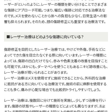
ーザーがといったように、レーザーの種類を使い分けることでさまざま
な傷跡にアプローチ可能。つまり、幅広い傷跡に対応できる治療法な
のです。メスを使わないことから体への負担も少なく、日常生活への影
響も抑えられます。そのため、顔の傷跡修正にも重宝する治療法です。
■レーザー治療はどのような傷跡に向いている？
傷跡修正を目的としたレーザー治療では、やけどや外傷、手術などに
よってできた傷を目立たなくする際に向いています。レーザーの種類に
よっては、傷跡の凹凸だけでなく、赤みや色素沈着の改善を目指すこと
も可能です。ほかにも、ダーマペンを使うこともあるニキビ跡改善にも、
レーザー治療が用いられることがあります。
レーザー治療はメスを使用せずに施術できることから、外科的な治療
に抵抗がある方に向いている治療法です。施術の前に麻酔を使用する
ことも多く、痛みが心配な場合でも比較的トライしやすいでしょう。
レーザー治療は、複数回に分けて施術を実施し、少しずつ治療を行い
ます。傷跡の状態やレーザーの種類などによっても異なりますが、およ
そ2～8週間前後の間隔を開け、5回以上の施術を受けるのが一般的で