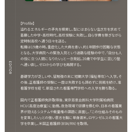
【Profile】
溢れるエネルギーの矛先を模索し、型にはまらない生き方を求めて
葛藤した中学・高校時代。高校受験に失敗し、自ら学費を稼ぎながら
定時制高校へ通う日々を送る。
転機は19歳の時。重症化した大病を患い、約1年間歩行困難な状態
となる。大学病院への緊急入院という過酷な経験の中で、「自分も人
の役に立つ人間になりたい」と一念発起。20歳で中学生に混じり塾
EDITOR
へ通い直し、ゼロからの学びを再開する。
基礎学力が乏しい中、猛勉強の末に短期大学（福祉専攻）へ入学。そ
の後、正看護師の受験に一度は失敗するも諦めずに挑戦を続け、准
看護学校を経て、新設された看護専門学校への入学を勝ち取る。
国内で正看護師免許取得後、東京慈恵会医科大学附属柏病院
HCU（高度治療室）に勤務。救急現場で研鑽を積む中、日本の看護業
界が抱えるシステムや裁量権の課題に直面し、「この仕組みそのもの
を変革したい」との強い意志を胸に単身渡米。ロサンゼルスの看護大
学を卒業し、米国正看護師（BSN/RN）を取得。