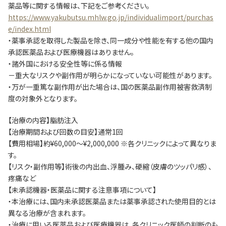
薬品等に関する情報は、下記をご参考ください。
https://www.yakubutsu.mhlw.go.jp/individualimport/purchas
e/index.html
・薬事承認を取得した製品を除き、同一成分や性能を有する他の国内
承認医薬品および医療機器はありません。
・諸外国における安全性等に係る情報
－重大なリスクや副作用が明らかになっていない可能性があります。
・万が一重篤な副作用が出た場合は、国の医薬品副作用被害救済制
度の対象外となります。
【治療の内容】脂肪注入
【治療期間および回数の目安】通常1回
【費用相場】約¥60,000～¥2,000,000 ※各クリニックによって異なりま
す。
【リスク・副作用等】術後の内出血、浮腫み、硬縮（皮膚のツッパリ感）、
疼痛など
【未承認機器・医薬品に関する注意事項について】
・本治療には、国内未承認医薬品または薬事承認された使用目的とは
異なる治療が含まれます。
・治療に用いる医薬品および医療機器は、各クリニック医師の判断のも