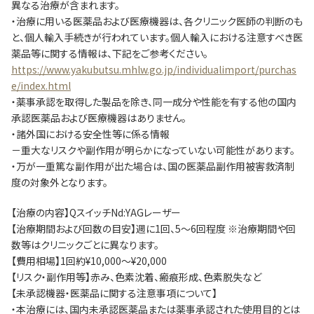
異なる治療が含まれます。
・治療に用いる医薬品および医療機器は、各クリニック医師の判断のも
と、個人輸入手続きが行われています。個人輸入における注意すべき医
薬品等に関する情報は、下記をご参考ください。
https://www.yakubutsu.mhlw.go.jp/individualimport/purchas
e/index.html
・薬事承認を取得した製品を除き、同一成分や性能を有する他の国内
承認医薬品および医療機器はありません。
・諸外国における安全性等に係る情報
－重大なリスクや副作用が明らかになっていない可能性があります。
・万が一重篤な副作用が出た場合は、国の医薬品副作用被害救済制
度の対象外となります。
【治療の内容】QスイッチNd:YAGレーザー
【治療期間および回数の目安】週に1回、5～6回程度 ※治療期間や回
数等はクリニックごとに異なります。
【費用相場】1回約¥10,000～¥20,000
【リスク・副作用等】赤み、色素沈着、瘢痕形成、色素脱失など
【未承認機器・医薬品に関する注意事項について】
・本治療には、国内未承認医薬品または薬事承認された使用目的とは