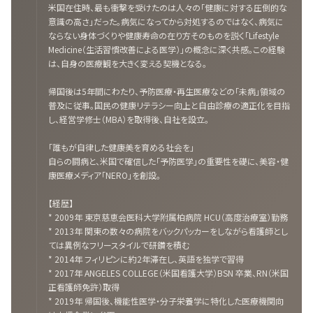
米国在住時、最も衝撃を受けたのは人々の「健康に対する圧倒的な
意識の高さ」だった。病気になってから対処するのではなく、病気に
ならない身体づくりや健康寿命の在り方そのものを説く「Lifestyle
Medicine（生活習慣改善による医学）」の概念に深く共感。この経験
は、自身の医療観を大きく変える契機となる。
帰国後は5年間にわたり、予防医療・再生医療などの「未病」領域の
普及に従事。国民の健康リテラシー向上と自由診療の適正化を目指
し、経営学修士（MBA）を取得後、自社を設立。
「誰もが自律した健康美を育める社会を」
自らの闘病と、米国で確信した「予防医学」の重要性を礎に、美容・健
康医療メディア「NERO」を創設。
【経歴】
* 2009年 東京慈恵会医科大学附属柏病院 HCU（高度治療室）勤務
* 2013年 関東の数々の病院をバックパッカーをしながら看護師とし
ては異例なフリースタイルで研鑽を積む
* 2014年 フィリピンに約2年滞在し、英語を独学で習得
* 2017年 ANGELES COLLEGE（米国看護大学）BSN 卒業、RN（米国
正看護師免許）取得
* 2019年 帰国後、機能性医学・分子栄養学に特化した医療機関向