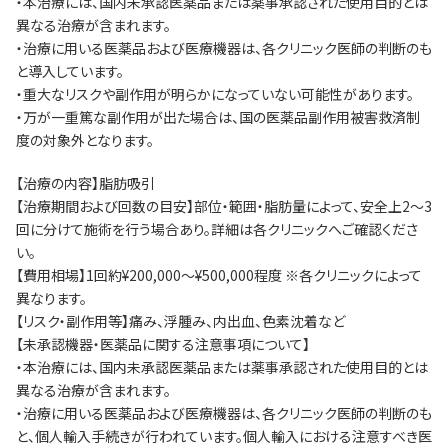
・本治療には、国内未承認医薬品または薬事承認された使用目的とは
異なる治療が含まれます。
・治療に用いる医薬品および医療機器は、各クリニック医師の判断のも
と導入しています。
・重大なリスクや副作用が明らかになっていない可能性があります。
・万が一重篤な副作用が出た場合は、国の医薬品副作用被害救済制
度の対象外となります。
【治療の内容】脂肪吸引
【治療期間および回数の目安】部位・範囲・脂肪量によって、安全上2～3
回に分けて施術を行う場合あり。詳細は各クリニックへご確認くださ
い。
【費用相場】1回約¥200,000～¥500,000程度 ※各クリニックによって
異なります。
【リスク・副作用等】痛み、浮腫み、内出血、色素沈着など
【未承認機器・医薬品に関する注意事項について】
・本治療には、国内未承認医薬品または薬事承認された使用目的とは
異なる治療が含まれます。
・治療に用いる医薬品および医療機器は、各クリニック医師の判断のも
と、個人輸入手続きが行われています。個人輸入における注意すべき医