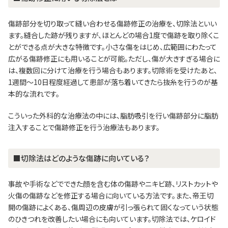
傷跡部分を切り取って縫い合わせる傷跡修正の治療を、切除法といい
ます。縫合した跡が残りますが、ほとんどの場合1度で傷跡を取り除くこ
とができる点が大きな特徴です。小さな傷をはじめ、広範囲にわたって
広がる傷跡修正にも用いることが可能。ただし、傷が大きすぎる場合に
は、複数回に分けて治療を行う場合もあります。切除術を受けたあと、
1週間～10日程度経過して患部が落ち着いてきたら抜糸を行うのが基
本的な流れです。
こういった外科的な治療法の中には、脂肪吸引を行い傷跡部分に脂肪
注入することで傷跡修正を行う治療法もあります。
■切除法はどのような傷跡に向いている？
事故や手術などでできた顔を含む体の傷跡やニキビ跡、リストカットや
火傷の傷跡などを修正する場合に向いている方法です。また、帝王切
開の傷跡によくある、傷周辺の皮膚が引っ張られて固くなっていう状態
のひきつれを改善したい場合にも向いています。切除法では、ケロイド