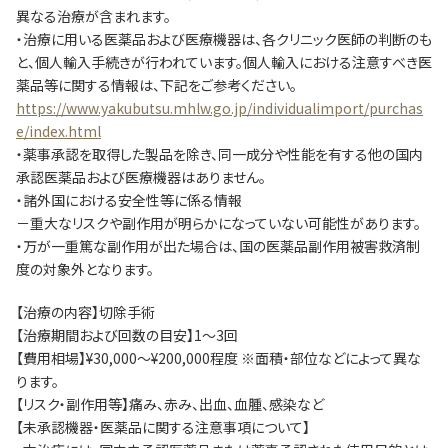
異なる治療が含まれます。
・治療に用いる医薬品および医療機器は、各クリニック医師の判断のも
と、個人輸入手続きが行われています。個人輸入における注意すべき医
薬品等に関する情報は、下記をご参考ください。
https://www.yakubutsu.mhlw.go.jp/individualimport/purchas
e/index.html
・薬事承認を取得した製品を除き、同一成分や性能を有する他の国内
承認医薬品および医療機器はありません。
・諸外国における安全性等に係る情報
－重大なリスクや副作用が明らかになっていない可能性があります。
・万が一重篤な副作用が出た場合は、国の医薬品副作用被害救済制
度の対象外となります。
【治療の内容】切除手術
【治療期間および回数の目安】1～3回
【費用相場】¥30,000～¥200,000程度 ※面積・部位などによって異な
ります。
【リスク・副作用等】痛み、赤み、出血、血腫、感染など
【未承認機器・医薬品に関する注意事項について】