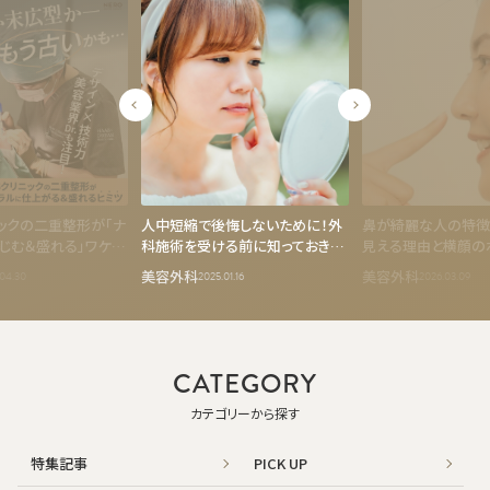
ニックの二重整形が「ナ
人中短縮で後悔しないために！外
鼻が綺麗な人の特徴
じむ＆盛れる」ワケっ
科施術を受ける前に知っておきた
見える理由と横顔の
ン×技術への圧倒的な
い4つのこと
容医療で整える方法
美容外科
美容外科
04.30
2025.01.16
2026.03.09
そが理想の二重を叶え
CATEGORY
カテゴリーから探す
特集記事
PICK UP