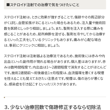
■ステロイド注射での治療で気をつけたいこと
ステロイド注射は、ときに効果が強すぎることで、傷跡やその周辺部分
がくぼむ、血管拡張がおこるといった場合もあるため、注入量や施術回
数を医師としっかり相談しましょう。また、製剤を注入する際に痛みを
感じることがあるため、局所麻酔を混ぜる、製剤を冷やしてから治療す
るといった工夫をしているクリニックもあります。痛みが心配な場合
は、事前にクリニックに相談しましょう。
ステロイド注射は注射器よる治療法であるため、施術後には赤みや内
出血といった副作用が現れる場合があります。個人差はありますが、赤
みは数時間程度で、内出血は1～2週間程度で消失することがほとんど
です。施術2週間前～術後最低1ヶ月程度は、血流循環を悪くする喫煙
を控えることも覚えておきたい注意点です。喫煙は、傷の治りが悪くな
る、感染症を引き起こすといったリスクがあります。
３．少ない治療回数で傷跡修正するなら切除法